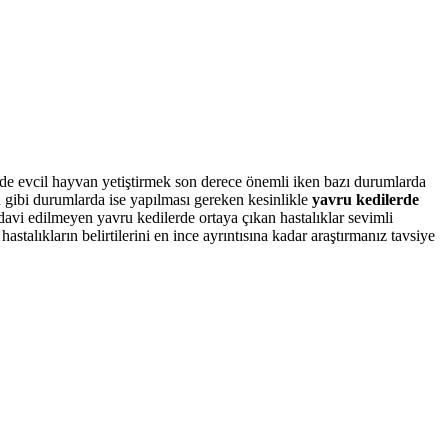
ilde evcil hayvan yetiştirmek son derece önemli iken bazı durumlarda
u gibi durumlarda ise yapılması gereken kesinlikle
yavru kedilerde
edavi edilmeyen yavru kedilerde ortaya çıkan hastalıklar sevimli
stalıkların belirtilerini en ince ayrıntısına kadar araştırmanız tavsiye