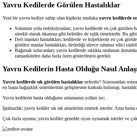
Yavru Kedilerde Görülen Hastalıklar
Yeni bir yavru kediye sahip olan kişilerin mutlaka
yavru kedilerde en
Solunum yolu enfeksiyonları; yavru kedilerde en çok görülen ha
sürekli olarak tıkanma gibi belirtiler de eşlik etmektedir. Bu g
Deri mantarı hastalıkları; kedilerde ve köpeklerde en çok görüle
görülen mantar hastalıkları, ilerlediği sürece rahatsız edici ol
Bağırsak solucanları; yavru kedilerde sıklıkla rastlanan duruml
zamankinden daha fazla özen gösterilmesi gerekir.
Yavru Kedilerin Hasta Olduğu Nasıl Anlaşı
Yavru kedilerde sık görülen hastalıklar
nelerdir? Sorusundan sonra 
en başta bağışıklık sistemlerinin gelişmesine katkıda bulunup, hastalık
Yavru kedilerin hasta olduğunu anlamanın yolları ise;
İştahsızlık; yavru kediler sık sık annelerini emmek isterler. Ama has
Çok fazla uyuma; yavru kediler genelde oyun oynamak isterler ve çok d