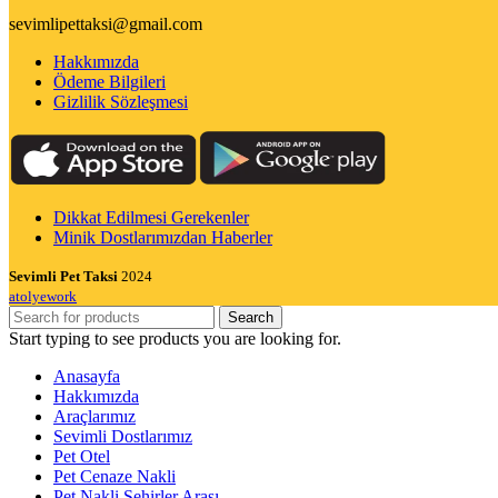
sevimlipettaksi@gmail.com
Hakkımızda
Ödeme Bilgileri
Gizlilik Sözleşmesi
Dikkat Edilmesi Gerekenler
Minik Dostlarımızdan Haberler
Sevimli Pet Taksi
2024
atolyework
Search
Start typing to see products you are looking for.
Anasayfa
Hakkımızda
Araçlarımız
Sevimli Dostlarımız
Pet Otel
Pet Cenaze Nakli
Pet Nakli Şehirler Arası