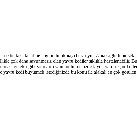
ni ile herkesi kendine hayran bırakmayı başarıyor. Ama sağlıklı bir şek
likle çok daha savunmasız olan yavru kediler sıklıkla hastalanabilir. B
lınması gerekir gibi soruların yanıtını bilmenizde fayda vardır. Çünkü t
e yavru kedi büyütmek istediğinizde bu konu ile alakalı en çok görülen ha