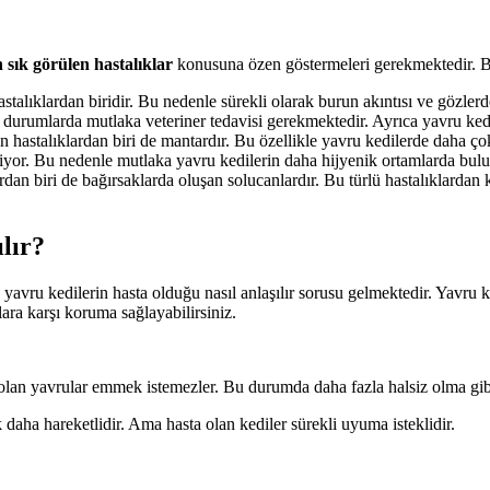
 sık görülen hastalıklar
konusuna özen göstermeleri gerekmektedir. Bu 
stalıklardan biridir. Bu nedenle sürekli olarak burun akıntısı ve gözle
ibi durumlarda mutlaka veteriner tedavisi gerekmektedir. Ayrıca yavru ked
n hastalıklardan biri de mantardır. Bu özellikle yavru kedilerde daha ço
abiliyor. Bu nedenle mutlaka yavru kedilerin daha hijyenik ortamlarda bu
ardan biri de bağırsaklarda oluşan solucanlardır. Bu türlü hastalıklard
lır?
yavru kedilerin hasta olduğu nasıl anlaşılır sorusu gelmektedir. Yavru 
lara karşı koruma sağlayabilirsiniz.
ta olan yavrular emmek istemezler. Bu durumda daha fazla halsiz olma gi
aha hareketlidir. Ama hasta olan kediler sürekli uyuma isteklidir.