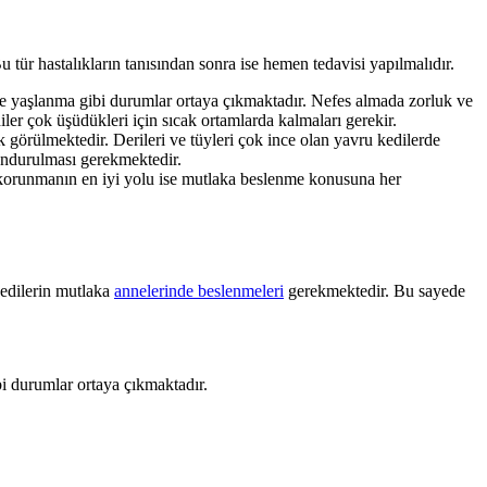
tür hastalıkların tanısından sonra ise hemen tedavisi yapılmalıdır.
rde yaşlanma gibi durumlar ortaya çıkmaktadır. Nefes almada zorluk ve
iler çok üşüdükleri için sıcak ortamlarda kalmaları gerekir.
k görülmektedir. Derileri ve tüyleri çok ince olan yavru kedilerde
lundurulması gerekmektedir.
an korunmanın en iyi yolu ise mutlaka beslenme konusuna her
kedilerin mutlaka
annelerinde beslenmeleri
gerekmektedir. Bu sayede
bi durumlar ortaya çıkmaktadır.