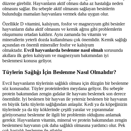
düzene girebilir. Hayvanların aktif olması daha az hastalığa neden
olmasını sağlar. Bu sebeple aktif olmasını sağlayan besinlerin
bulunduğu mamaları hayvanlara vermek daha uygun olur.
Özellikle D vitamini, kalsiyum, fosfor ve magnezyum gibi besinler
hayvanların daha aktif olmasını ve kemik ağrısı gibi problemlerin
oluşumunu ortadan kaldırır. Aynı zamanda bu vitamin ve
minerallerin yeterli dozda kullanılması çok önemlidir. Kemik sağlığı
açısından en önemli mineraller fosfor ve kalsiyum
olmaktadır.
Evcil
hayvanlarda
beslenme
nasıl
olmalı
sorusunda
akıllara ilk gelen kalsiyum ve magnezyum bakımından iyi
beslenmesi konusu geliyor.
Tüylerin Sağlığı İçin Beslenme Nasıl Olmalıdır?
Evcil hayvanların tüylerinin sağlıklı olması için düzgün bir beslenme
söz konusudur. Tüyler proteinlerden meydana geliyor. Bu sebeple
protein bakımından zengin gıdalar ile hayvanı beslemek son derece
önemlidir. Iyi beslenen bir hayvan ile yetersiz beslenen bir hayvanın
en büyük farkı tüylerin sağlığından anlaşılır. Kedi ya da köpeğinizin
tüylerinde ya da tüy köklerinde çeşitli yaralar ve yıpranmalar
görüyorsanız beslenme ile ilgili bir problemin olduğunu anlamak
gerekir. Hayvanların vitamin, mineral ve protein bakımından zengin
beslenmesi hayvanın çok daha sağlıklı olmasına yardımcı olur. Pek
çok hastalık beslenme ile atlatılır.