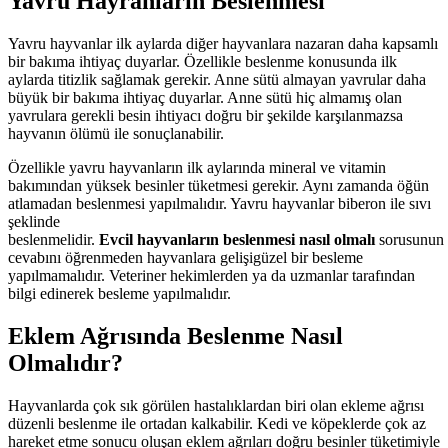
Yavru Hayranların Beslenmesi
Yavru hayvanlar ilk aylarda diğer hayvanlara nazaran daha kapsamlı
bir bakıma ihtiyaç duyarlar. Özellikle beslenme konusunda ilk
aylarda titizlik sağlamak gerekir. Anne sütü almayan yavrular daha
büyük bir bakıma ihtiyaç duyarlar. Anne sütü hiç almamış olan
yavrulara gerekli besin ihtiyacı doğru bir şekilde karşılanmazsa
hayvanın ölümü ile sonuçlanabilir.
Özellikle yavru hayvanların ilk aylarında mineral ve vitamin
bakımından yüksek besinler tüketmesi gerekir. Aynı zamanda öğün
atlamadan beslenmesi yapılmalıdır. Yavru hayvanlar biberon ile sıvı
şeklinde
beslenmelidir.
Evcil
hayvanların
beslenmesi
nasıl
olmalı
sorusunun
cevabını öğrenmeden hayvanlara gelişigüzel bir besleme
yapılmamalıdır. Veteriner hekimlerden ya da uzmanlar tarafından
bilgi edinerek besleme yapılmalıdır.
Eklem Ağrısında Beslenme Nasıl
Olmalıdır?
Hayvanlarda çok sık görülen hastalıklardan biri olan ekleme ağrısı
düzenli beslenme ile ortadan kalkabilir. Kedi ve köpeklerde çok az
hareket etme sonucu oluşan eklem ağrıları doğru besinler tüketimiyle