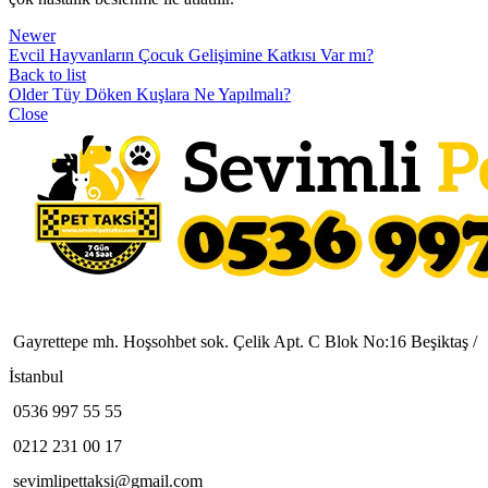
Newer
Evcil Hayvanların Çocuk Gelişimine Katkısı Var mı?
Back to list
Older
Tüy Döken Kuşlara Ne Yapılmalı?
Close
Gayrettepe mh. Hoşsohbet sok. Çelik Apt. C Blok No:16 Beşiktaş /
İstanbul
0536 997 55 55
0212 231 00 17
sevimlipettaksi@gmail.com