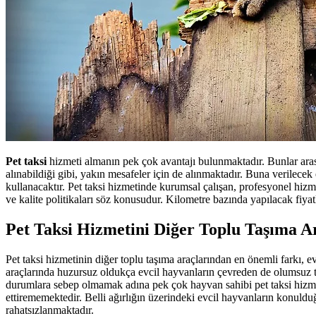
Pet taksi
hizmeti almanın pek çok avantajı bulunmaktadır. Bunlar arası
alınabildiği gibi, yakın mesafeler için de alınmaktadır. Buna verilece
kullanacaktır. Pet taksi hizmetinde kurumsal çalışan, profesyonel hizmet
ve kalite politikaları söz konusudur. Kilometre bazında yapılacak fiyat
Pet Taksi Hizmetini Diğer Toplu Taşıma Ar
Pet taksi hizmetinin diğer toplu taşıma araçlarından en önemli farkı, e
araçlarında huzursuz oldukça evcil hayvanların çevreden de olumsuz te
durumlara sebep olmamak adına pek çok hayvan sahibi pet taksi hizmet
ettirememektedir. Belli ağırlığın üzerindeki evcil hayvanların konuldu
rahatsızlanmaktadır.