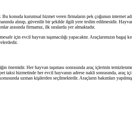
lir. Bu konuda kurumsal hizmet veren firmaların pek çoğunun internet adr
nında alınıp, güvenilir bir şekilde ilgili yere teslim edilmesidir. Hayva
lar arasında firmamız, ilk sıralarda yer almaktadır.
esafe için evcil hayvan taşımacılığı yapacaktır. Araçlarımızın bagaj kı
elerdedir.
mizliğin önemidir. Her hayvan taşıması sonrasında araç içlerinin temizlen
pet taksi hizmetinde her evcil hayvanın adrese nakli sonrasında, araç i
konusunda uzman kişilerden seçilmektedir. Araçların bakımları yapılmış ve