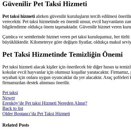
Güvenilir Pet Taksi Hizmeti
Pet taksi hizmeti
alırken güvenilir kuruluşların tercih edilmesi öneri
verecektir. Pet taksi hizmetinde en önemli unsur, evcil hayvanların zama
bilgilendirme oldukça önem taşımaktadır. Güvenilir hizmet veren kurum
Çamlıca ve semtlerinde hizmet veren pet taksi kuruluşumuz, her türlü m
büyüklüktedir. Kilometreye göre değişen fiyatlar, oldukça makul seviy
Pet Taksi Hizmetinde Temizliğin Önemi
Pet taksi hizmeti alacak kişiler için önerilecek bir diğer husus ta te
kokular evcil hayvanlar için olumsuz koşullar yaratacaktır. Firmamız, 
seyahati için onlara uygun oyuncaklar da yer alacaktır. Araç şoförleri 
firmamızdan destek alınması önerilir.
Pet taksi
Newer
Erenköy’de Pet taksi Hizmeti Nereden Alınır?
Back to list
Older
Bostancı’da Pet Taksi Hizmeti
Related Posts