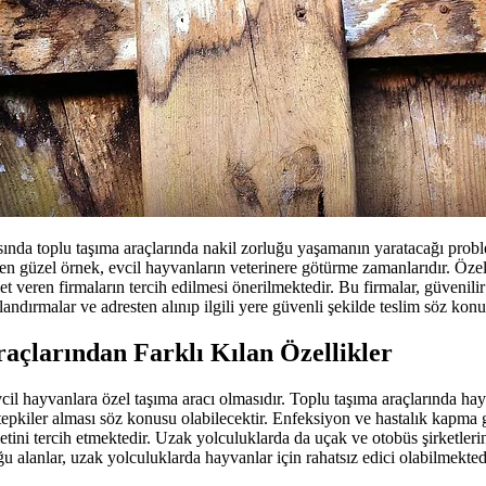
nda toplu taşıma araçlarında nakil zorluğu yaşamanın yaratacağı problem
k en güzel örnek, evcil hayvanların veterinere götürme zamanlarıdır. Öze
 veren firmaların tercih edilmesi önerilmektedir. Bu firmalar, güvenilir 
landırmalar ve adresten alınıp ilgili yere güvenli şekilde teslim söz kon
açlarından Farklı Kılan Özellikler
vcil hayvanlara özel taşıma aracı olmasıdır. Toplu taşıma araçlarında hayv
pkiler alması söz konusu olabilecektir. Enfeksiyon ve hastalık kapma gi
ini tercih etmektedir. Uzak yolculuklarda da uçak ve otobüs şirketleri
ğu alanlar, uzak yolculuklarda hayvanlar için rahatsız edici olabilmekte