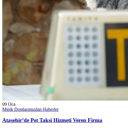
09
Oca
Minik Dostlarımızdan Haberler
Ataşehir’de Pet Taksi Hizmeti Veren Firma